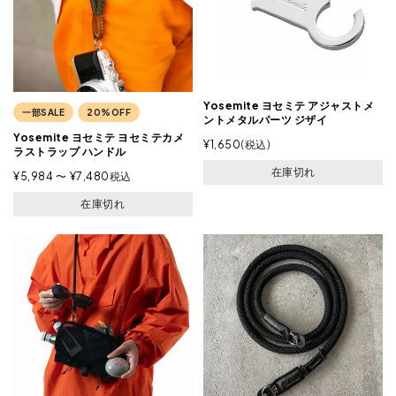
Yosemite ヨセミテ アジャストメ
一部SALE
20%OFF
ントメタルパーツ ジザイ
Yosemite ヨセミテ ヨセミテカメ
¥
1,650
税込
ラストラップ ハンドル
在庫切れ
¥
5,984
〜
¥
7,480
税込
在庫切れ