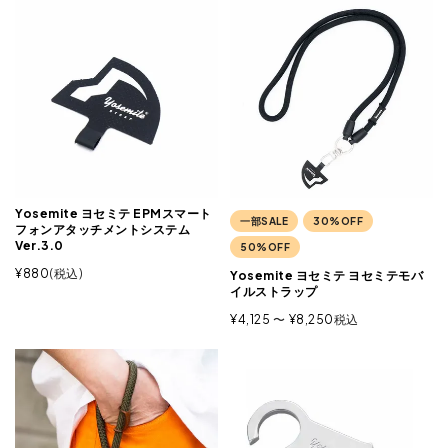
Yosemite ヨセミテ EPMスマート
一部SALE
30%OFF
フォンアタッチメントシステム
Ver.3.0
50%OFF
¥
880
税込
Yosemite ヨセミテ ヨセミテモバ
イルストラップ
¥
4,125
〜
¥
8,250
税込