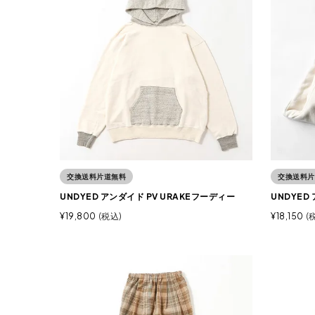
交換送料片道無料
交換送料片
UNDYED アンダイド PV URAKEフーディー
UNDYE
¥
19,800
税込
¥
18,150