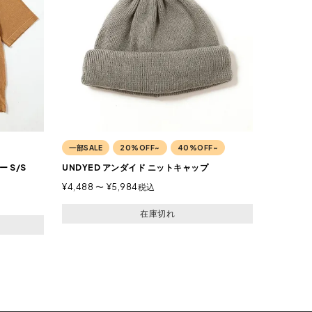
一部SALE
20%OFF~
40%OFF~
ー S/S
UNDYED アンダイド ニットキャップ
¥
4,488
〜
¥
5,984
税込
在庫切れ