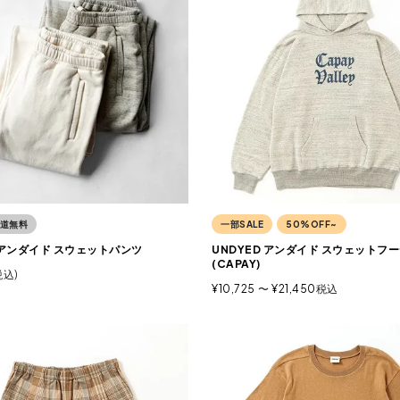
道無料
一部SALE
50%OFF~
D アンダイド スウェットパンツ
UNDYED アンダイド スウェットフ
(CAPAY)
税込
¥
10,725
〜
¥
21,450
税込