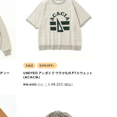
SALE
50%OFF~
ーディー
UNDYED アンダイド ウラケS/S PTスウェット
(ACACIA)
¥
16,500
のところ
¥
8,250
税込