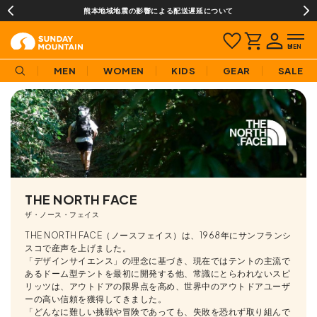
¥3,980(税込)以上のご購入で送料無料!
MEN
WOMEN
KIDS
GEAR
SALE
THE NORTH FACE
ザ・ノース・フェイス
THE NORTH FACE（ノースフェイス）は、1968年にサンフランシ
スコで産声を上げました。
「デザインサイエンス」の理念に基づき、現在ではテントの主流で
あるドーム型テントを最初に開発する他、常識にとらわれないスピ
リッツは、アウトドアの限界点を高め、世界中のアウトドアユーザ
ーの高い信頼を獲得してきました。
「どんなに難しい挑戦や冒険であっても、失敗を恐れず取り組んで