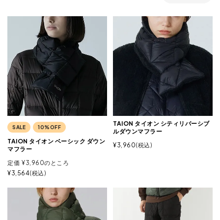
TAION タイオン シティリバーシブ
SALE
10%OFF
ルダウンマフラー
TAION タイオン ベーシック ダウン
¥
3,960
税込
マフラー
定価
¥
3,960
のところ
¥
3,564
税込