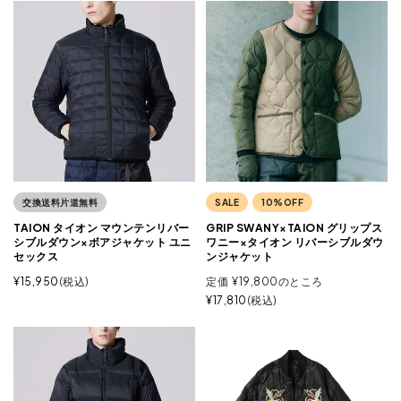
交換送料片道無料
SALE
10%OFF
TAION タイオン マウンテンリバー
GRIP SWANY×TAION グリップス
シブルダウン×ボアジャケット ユニ
ワニー×タイオン リバーシブルダウ
セックス
ンジャケット
¥
15,950
税込
定価
¥
19,800
のところ
¥
17,810
税込