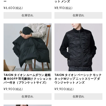
ー
ット メンズ
¥
6,600
税込
¥
8,910
税込
在庫切れ
在庫切れ
TAION タイオン ルームダウン 超軽
TAION タイオン ベーシック モック
量 800FP 羽毛膝掛け クッションカ
ネックWジップ ニットスリーブ ダ
バー付き（ブランケットサイズ）
ウンジャケット メンズ
¥
9,900
税込
¥
9,900
税込
在庫切れ
在庫切れ