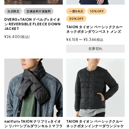
当店限定
交換送料片道無料
一部SALE
10%OFF
30%OFF
DVERG×TAION ドベルグ×タイオ
ン REVERSIBLE FLEECE DOWN
TAION タイオン ベーシッククルー
JACKET
ネックボタンダウンベスト メンズ
¥
26,400
税込
¥
4,158
〜
¥
5,346
税込
在庫切れ
narifuri×TAION ナリフリ×タイオ
TAION タイオン ベーシッククルー
ン リバーシブルダウンキルトマフラ
ネックボタンインナーダウンジャケ