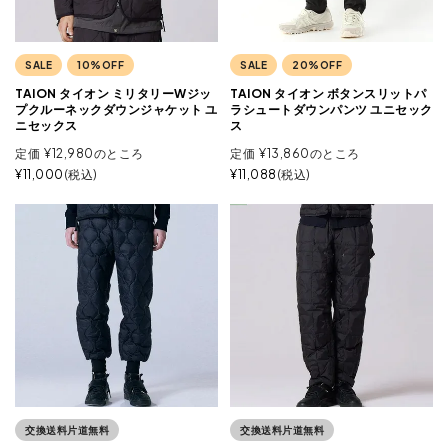
SALE
10%OFF
SALE
20%OFF
TAION タイオン ミリタリーWジッ
TAION タイオン ボタンスリットパ
プクルーネックダウンジャケット ユ
ラシュートダウンパンツ ユニセック
ニセックス
ス
定価
¥
12,980
のところ
定価
¥
13,860
のところ
¥
11,000
税込
¥
11,088
税込
交換送料片道無料
交換送料片道無料