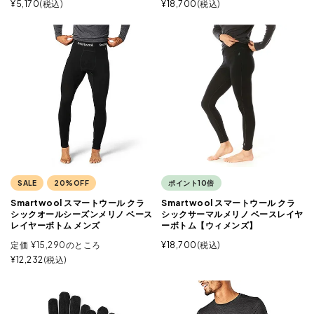
¥
5,170
税込
¥
18,700
税込
SALE
20%OFF
ポイント10倍
Smartwool スマートウール クラ
Smartwool スマートウール クラ
シックオールシーズンメリノ ベース
シックサーマルメリノ ベースレイヤ
レイヤーボトム メンズ
ーボトム【ウィメンズ】
定価
¥
15,290
のところ
¥
18,700
税込
¥
12,232
税込