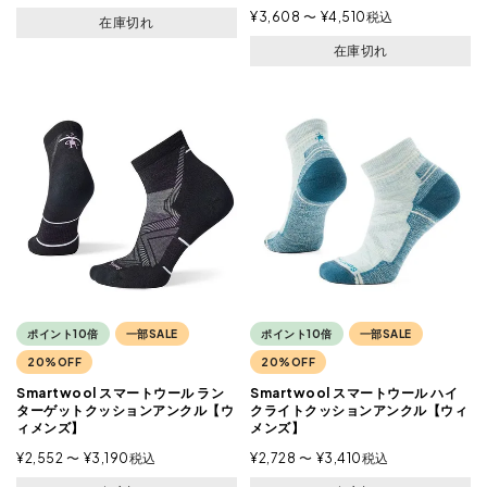
¥
3,608
〜
¥
4,510
税込
在庫切れ
在庫切れ
ポイント10倍
一部SALE
ポイント10倍
一部SALE
20%OFF
20%OFF
Smartwool スマートウール ラン
Smartwool スマートウール ハイ
ターゲットクッションアンクル【ウ
クライトクッションアンクル【ウィ
ィメンズ】
メンズ】
¥
2,552
〜
¥
3,190
税込
¥
2,728
〜
¥
3,410
税込