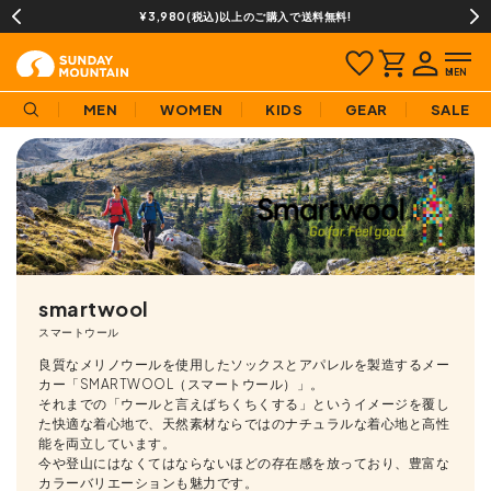
13時までのご注文で即日発送(営業日に限ります)
MEN
WOMEN
KIDS
GEAR
SALE
smartwool
スマートウール
良質なメリノウールを使用したソックスとアパレルを製造するメー
カー「SMARTWOOL（スマートウール）」。
それまでの「ウールと言えばちくちくする」というイメージを覆し
た快適な着心地で、天然素材ならではのナチュラルな着心地と高性
能を両立しています。
今や登山にはなくてはならないほどの存在感を放っており、豊富な
カラーバリエーションも魅力です。