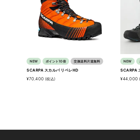
NEW
ポイント10倍
交換送料片道無料
NEW
SCARPA スカルパ リベレHD
SCARPA
¥
70,400
税込
¥
44,000