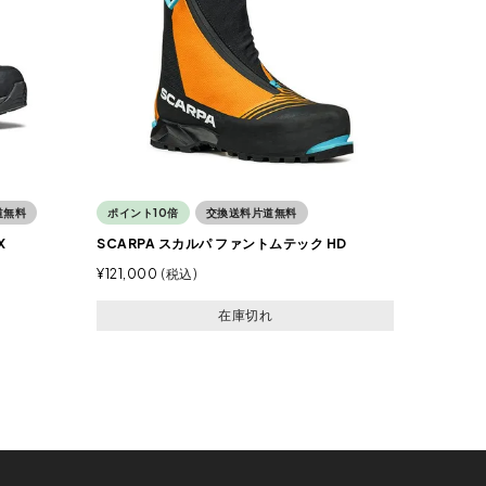
道無料
ポイント10倍
交換送料片道無料
X
SCARPA スカルパ ファントムテック HD
¥
121,000
税込
在庫切れ