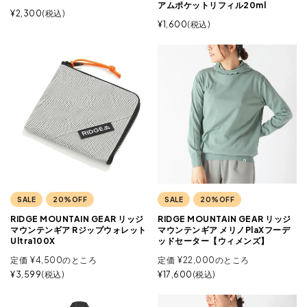
アムポケットリフィル20ml
¥
2,300
税込
¥
1,600
税込
SALE
20%OFF
SALE
20%OFF
RIDGE MOUNTAIN GEAR リッジ
RIDGE MOUNTAIN GEAR リッジ
マウンテンギア Rジップウォレット
マウンテンギア メリノPlaXフーデ
Ultra100X
ッドセーター【ウィメンズ】
定価
¥
4,500
のところ
定価
¥
22,000
のところ
¥
3,599
税込
¥
17,600
税込