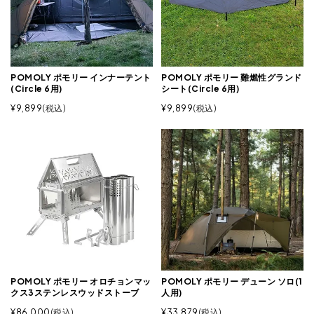
POMOLY ポモリー インナーテント
POMOLY ポモリー 難燃性グランド
(Circle 6用)
シート(Circle 6用)
¥
9,899
税込
¥
9,899
税込
POMOLY ポモリー オロチョンマッ
POMOLY ポモリー デューン ソロ(1
クス3ステンレスウッドストーブ
人用)
¥
86,000
税込
¥
33,879
税込