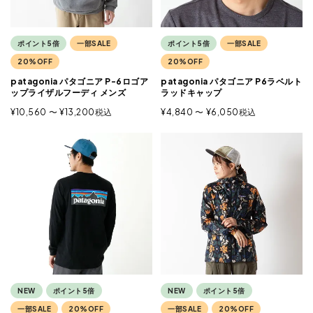
ポイント5倍
一部SALE
ポイント5倍
一部SALE
20%OFF
20%OFF
patagonia パタゴニア P-6ロゴア
patagonia パタゴニア P6ラベルト
ップライザルフーディ メンズ
ラッドキャップ
¥
10,560
〜
¥
13,200
税込
¥
4,840
〜
¥
6,050
税込
NEW
ポイント5倍
NEW
ポイント5倍
一部SALE
20%OFF
一部SALE
20%OFF