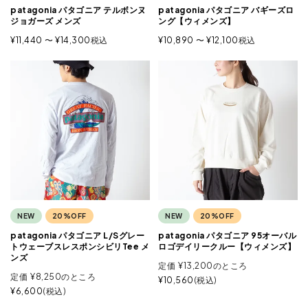
patagonia パタゴニア テルボンヌ
patagonia パタゴニア バギーズロ
ジョガーズ メンズ
ング【ウィメンズ】
¥
11,440
〜
¥
14,300
税込
¥
10,890
〜
¥
12,100
税込
NEW
20%OFF
NEW
20%OFF
patagonia パタゴニア L/Sグレー
patagonia パタゴニア 95オーバル
トウェーブスレスポンシビリTee メ
ロゴデイリークルー【ウィメンズ】
ンズ
定価
¥
13,200
のところ
定価
¥
8,250
のところ
¥
10,560
税込
¥
6,600
税込