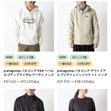
NEW
ポイント5倍
NEW
ポイント5倍
一部SALE
20%OFF
一部SALE
20%OFF
patagonia パタゴニア 95オーバル
patagonia パタゴニア アウトドア
ロゴアップライザルフーディ メンズ
エブリデイレインジャケット メンズ
¥
10,560
〜
¥
13,200
税込
¥
29,920
〜
¥
38,500
税込