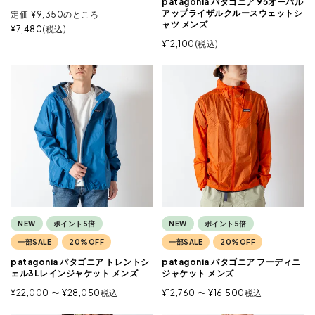
patagonia パタゴニア 95オーバル
アップライザルクルースウェットシ
定価
¥
9,350
のところ
ャツ メンズ
¥
7,480
税込
¥
12,100
税込
NEW
ポイント5倍
NEW
ポイント5倍
一部SALE
20%OFF
一部SALE
20%OFF
patagonia パタゴニア トレントシ
patagonia パタゴニア フーディニ
ェル3Lレインジャケット メンズ
ジャケット メンズ
¥
22,000
〜
¥
28,050
税込
¥
12,760
〜
¥
16,500
税込