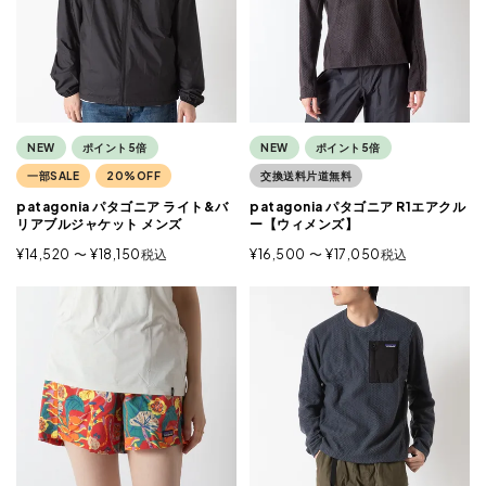
NEW
ポイント5倍
NEW
ポイント5倍
一部SALE
20%OFF
交換送料片道無料
patagonia パタゴニア ライト&バ
patagonia パタゴニア R1エアクル
リアブルジャケット メンズ
ー【ウィメンズ】
¥
14,520
〜
¥
18,150
税込
¥
16,500
〜
¥
17,050
税込