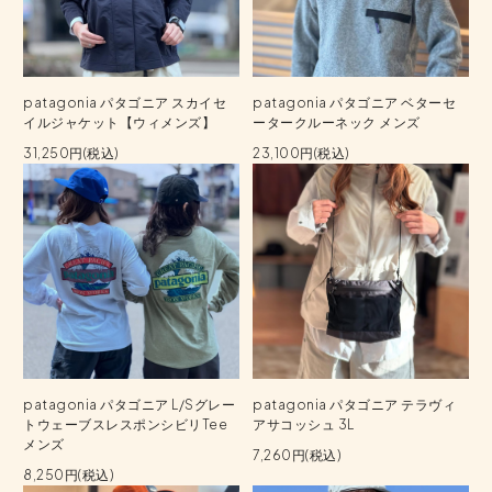
patagonia パタゴニア スカイセ
patagonia パタゴニア ベターセ
イルジャケット【ウィメンズ】
ータークルーネック メンズ
31,250円(税込)
23,100円(税込)
patagonia パタゴニア L/Sグレー
patagonia パタゴニア テラヴィ
トウェーブスレスポンシビリTee
アサコッシュ 3L
メンズ
7,260円(税込)
8,250円(税込)