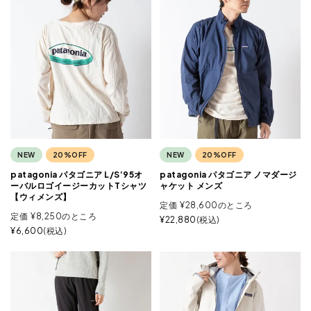
NEW
20%OFF
NEW
20%OFF
patagonia パタゴニア L/S’95オ
patagonia パタゴニア ノマダージ
ーバルロゴイージーカットTシャツ
ャケット メンズ
【ウィメンズ】
定価
¥
28,600
のところ
定価
¥
8,250
のところ
¥
22,880
税込
¥
6,600
税込