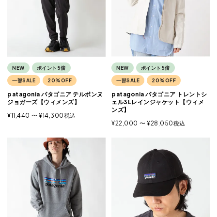
NEW
ポイント5倍
NEW
ポイント5倍
一部SALE
20%OFF
一部SALE
20%OFF
patagonia パタゴニア テルボンヌ
patagonia パタゴニア トレントシ
ジョガーズ【ウィメンズ】
ェル3Lレインジャケット【ウィメ
ンズ】
¥
11,440
〜
¥
14,300
税込
¥
22,000
〜
¥
28,050
税込