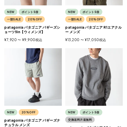
NEW
ポイント5倍
NEW
ポイント5倍
一部SALE
20%OFF
一部SALE
20%OFF
patagonia パタゴニア バギーズシ
patagonia パタゴニア R1エアクル
ョーツ5in【ウィメンズ】
ー メンズ
¥
7,920
〜
¥
9,900
税込
¥
13,200
〜
¥
17,050
税込
NEW
20%OFF
NEW
ポイント5倍
交換送料片道無料
patagonia パタゴニア バギーズナ
チュラル メンズ