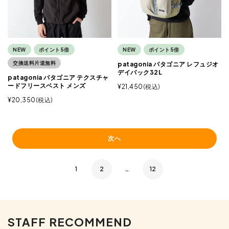
NEW
ポイント5倍
NEW
ポイント5倍
交換送料片道無料
patagonia パタゴニア レフュジオ
デイパック32L
patagonia パタゴニア テクスチャ
ードフリースベスト メンズ
¥
21,450
税込
¥
20,350
税込
次へ
1
2
…
12
STAFF RECOMMEND