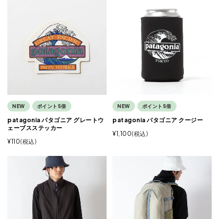
NEW
ポイント5倍
NEW
ポイント5倍
patagonia パタゴニア グレートウ
patagonia パタゴニア クージー
ェーブスステッカー
¥
1,100
税込
¥
110
税込