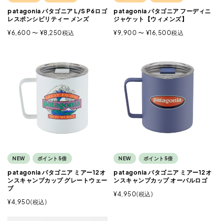
patagonia パタゴニア L/S P6ロゴ
patagonia パタゴニア フーディニ
レスポンシビリティー メンズ
ジャケット【ウィメンズ】
¥
6,600
〜
¥
8,250
税込
¥
9,900
〜
¥
16,500
税込
NEW
ポイント5倍
NEW
ポイント5倍
patagonia パタゴニア ミアー12オ
patagonia パタゴニア ミアー12オ
ンスキャンプカップ グレートウェー
ンスキャンプカップ オーバルロゴ
ブ
¥
4,950
税込
¥
4,950
税込