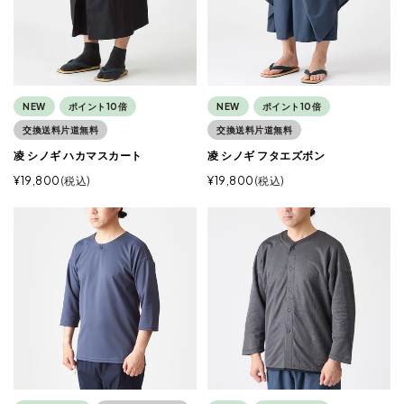
NEW
ポイント10倍
NEW
ポイント10倍
交換送料片道無料
交換送料片道無料
凌 シノギ ハカマスカート
凌 シノギ フタエズボン
¥
19,800
税込
¥
19,800
税込