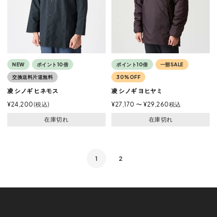
NEW
ポイント10倍
ポイント10倍
一部SALE
交換送料片道無料
30%OFF
凌 シノギ ヒネモス
凌 シノギ ヨヒヤミ
¥
24,200
税込
¥
27,170
〜
¥
29,260
税込
在庫切れ
在庫切れ
1
2