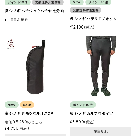
ポイント10倍
交換送料片道無料
NEW
ポイント10倍
交換送料片道無料
凌 シノギ ハチジュウハチヤ 七分袖
凌 シノギ ハヲリモノオクタ
¥
11,000
税込
¥
12,100
税込
NEW
SALE
ポイント10倍
凌 シノギ タモツウルオスXP
凌 シノギ カルフワタイツ
定価
¥
5,280
のところ
¥
8,800
税込
¥
4,950
税込
在庫切れ