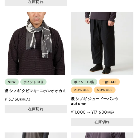
在庫切れ
NEW
ポイント10倍
ポイント10倍
一部SALE
20%OFF
50%OFF
凌 シノギ クビマキ-ニホンオオカミ
凌 シノギ ジュードーパンツ
¥
13,750
税込
autumn
在庫切れ
¥
11,000
〜
¥
17,600
税込
在庫切れ