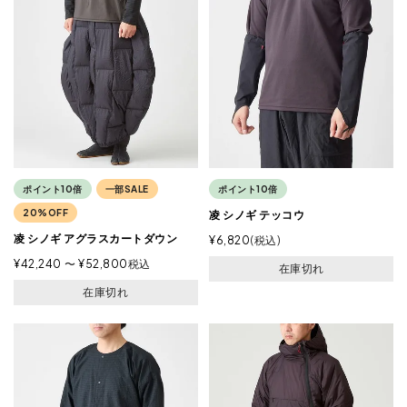
ポイント10倍
一部SALE
ポイント10倍
20%OFF
凌 シノギ テッコウ
凌 シノギ アグラスカートダウン
¥
6,820
税込
¥
42,240
〜
¥
52,800
税込
在庫切れ
在庫切れ