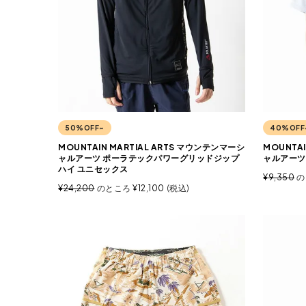
50%OFF~
40%OFF
MOUNTAIN MARTIAL ARTS マウンテンマーシ
MOUNTA
ャルアーツ ポーラテックパワーグリッドジップ
ャルアーツ
ハイ ユニセックス
¥
9,350
の
¥
24,200
のところ
¥
12,100
税込