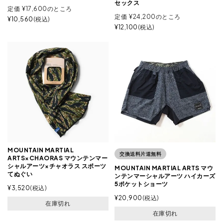
セックス
定価
¥
17,600
のところ
定価
¥
24,200
のところ
¥
10,560
税込
¥
12,100
税込
MOUNTAIN MARTIAL
交換送料片道無料
ARTS×CHAORAS マウンテンマー
シャルアーツ×チャオラス スポーツ
MOUNTAIN MARTIAL ARTS マウ
てぬぐい
ンテンマーシャルアーツ ハイカーズ
5ポケットショーツ
¥
3,520
税込
¥
20,900
税込
在庫切れ
在庫切れ