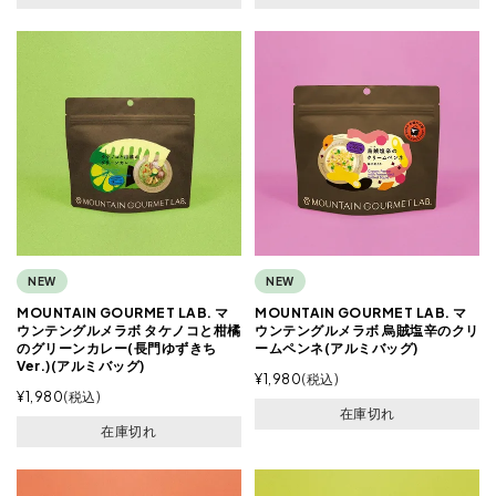
NEW
NEW
MOUNTAIN GOURMET LAB. マ
MOUNTAIN GOURMET LAB. マ
ウンテングルメラボ タケノコと柑橘
ウンテングルメラボ 烏賊塩辛のクリ
のグリーンカレー(長門ゆずきち
ームペンネ(アルミバッグ)
Ver.)(アルミバッグ)
¥
1,980
税込
¥
1,980
税込
在庫切れ
在庫切れ