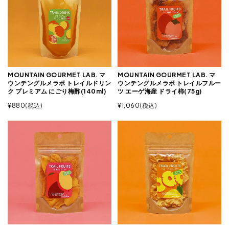
MOUNTAIN GOURMET LAB. マ
MOUNTAIN GOURMET LAB. マ
ウンテングルメラボ トレイルドリン
ウンテングルメラボ トレイルフルー
ク プレミアム にごり梅酢(140ml)
ツ エーゲ海産 ドライ柿(75g)
¥
880
税込
¥
1,060
税込