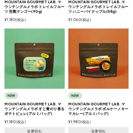
MOUNTAIN GOURMET LAB. マ
MOUNTAIN GOURMET LAB. マ
ウンテングルメラボ トレイルフルー
ウンテングルメラボ トレイルフルー
ツ 完熟マンゴー(90g)
ツ ハニーパイナップル(58g)
¥
1,180
税込
¥
1,060
税込
NEW
NEW
MOUNTAIN GOURMET LAB. マ
MOUNTAIN GOURMET LAB. マ
ウンテングルメラボ すじ青のり香る
ウンテングルメラボ ボルケーノキー
ポテトピュレ(アルミバッグ)
マカレー(アルミバッグ)
¥
1,180
税込
¥
1,980
税込
在庫切れ
在庫切れ