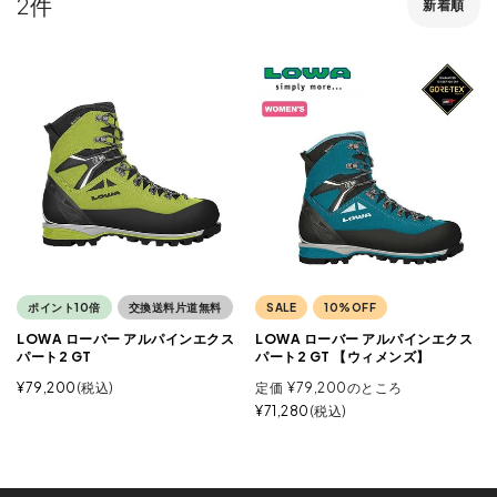
2
新着順
ポイント10倍
交換送料片道無料
SALE
10%OFF
LOWA ローバー アルパインエクス
LOWA ローバー アルパインエクス
パート2 GT
パート2 GT 【ウィメンズ】
¥
79,200
税込
定価
¥
79,200
のところ
¥
71,280
税込