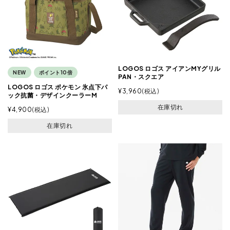
LOGOS ロゴス アイアンMYグリル
NEW
ポイント10倍
PAN・スクエア
LOGOS ロゴス ポケモン 氷点下パ
¥
3,960
税込
ック抗菌・デザインクーラーM
在庫切れ
¥
4,900
税込
在庫切れ