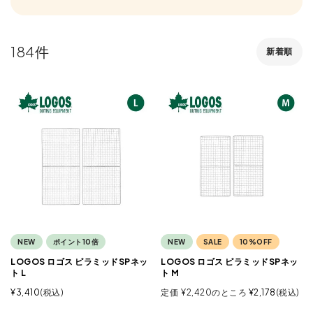
184
新着順
NEW
ポイント10倍
NEW
SALE
10%OFF
LOGOS ロゴス ピラミッドSPネッ
LOGOS ロゴス ピラミッドSPネッ
ト L
ト M
¥
3,410
税込
定価
¥
2,420
のところ
¥
2,178
税込