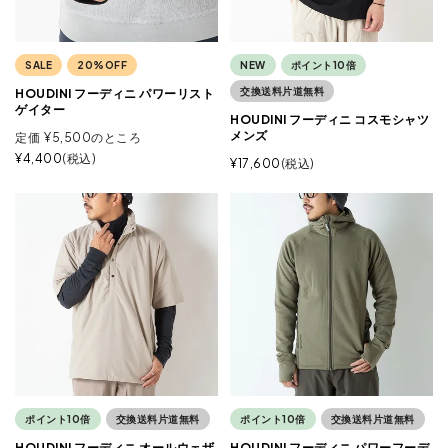
SALE
20%OFF
NEW
ポイント10倍
交換送料片道無料
HOUDINI フーディニ パワーリスト
ゲイター
HOUDINI フーディニ コスモシャツ
メンズ
定価
¥
5,500
のところ
¥
4,400
税込
¥
17,600
税込
ポイント10倍
交換送料片道無料
ポイント10倍
交換送料片道無料
HOUDINI フーディニ オールウェザ
HOUDINI フーディニ パワーフーデ