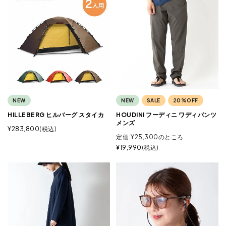
NEW
NEW
SALE
20%OFF
HILLEBERG ヒルバーグ スタイカ
HOUDINI フーディニ ワディパンツ
メンズ
¥
283,800
税込
定価
¥
25,300
のところ
¥
19,990
税込