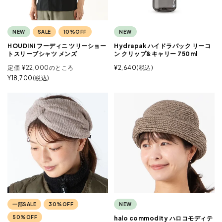
NEW
SALE
10%OFF
NEW
HOUDINI フーディニ ツリーショー
Hydrapak ハイドラパック リーコ
トスリーブシャツ メンズ
ン クリップ&キャリー 750ml
定価
¥
22,000
のところ
¥
2,640
税込
¥
18,700
税込
一部SALE
30%OFF
NEW
50%OFF
halo commodity ハロコモディテ