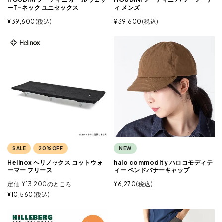
ーT-ネック ユニセックス
ィ メンズ
¥
39,600
税込
¥
39,600
税込
SALE
20%OFF
NEW
Helinox ヘリノックス コットウォ
halo commodity ハロコモディテ
ーマー フリース
ィー ベンドバナーキャップ
定価
¥
13,200
のところ
¥
6,270
税込
¥
10,560
税込