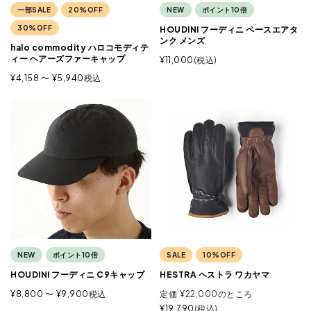
一部SALE
20%OFF
NEW
ポイント10倍
30%OFF
HOUDINI フーディニ ペースエアタ
ンク メンズ
halo commodity ハロコモディテ
ィー ヘアーズファーキャップ
¥
11,000
税込
¥
4,158
〜
¥
5,940
税込
NEW
ポイント10倍
SALE
10%OFF
HOUDINI フーディニ C9キャップ
HESTRA ヘストラ ワカヤマ
¥
8,800
〜
¥
9,900
税込
定価
¥
22,000
のところ
¥
19,790
税込