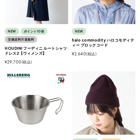
NEW
ポイント10倍
NEW
交換送料片道無料
halo commodity ハロコモディテ
ィー プロックコード
HOUDINI フーディニ ルートシャツ
ドレス2【ウィメンズ】
¥
2,640
税込
¥
29,700
税込