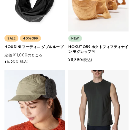
SALE
40%OFF
NEW
HOUDINI フーディニ ダブルループ
HOKUTO59 ホクトフィフティナイ
ン モグカップM
定価
¥
11,000
のところ
¥
11,880
税込
¥
6,600
税込