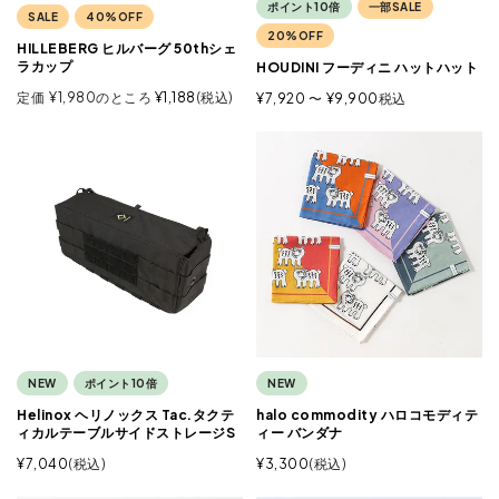
ポイント10倍
一部SALE
SALE
40%OFF
20%OFF
HILLEBERG ヒルバーグ 50thシェ
ラカップ
HOUDINI フーディニ ハットハット
定価
¥
1,980
のところ
¥
1,188
税込
¥
7,920
〜
¥
9,900
税込
NEW
ポイント10倍
NEW
Helinox ヘリノックス Tac.タクテ
halo commodity ハロコモディテ
ィカルテーブルサイドストレージS
ィー バンダナ
¥
7,040
税込
¥
3,300
税込