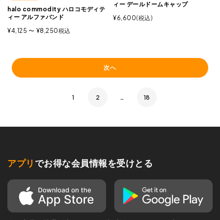
ィー デールドームキャップ
halo commodity ハロコモディテ
ィー アルファバンド
¥
6,600
税込
¥
4,125
〜
¥
8,250
税込
次へ
1
2
…
18
アプリ
でお得な会員情報を受けとる