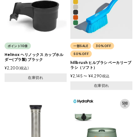
ポイント10倍
一部SALE
30%OFF
50%OFF
Helinox ヘリノックス カップホル
ダー(プラ製) ブラック
hillbrush ヒルブラシ ベーカリーブ
ラシ（ソフト）
¥
2,200
税込
¥
2,145
〜
¥
4,290
税込
在庫切れ
在庫切れ