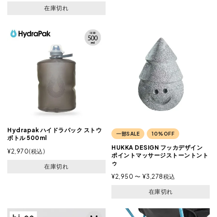
在庫切れ
Hydrapak ハイドラパック ストウ
一部SALE
10%OFF
ボトル 500ml
HUKKA DESIGN フッカデザイン
¥
2,970
税込
ポイントマッサージストーントント
ゥ
在庫切れ
¥
2,950
〜
¥
3,278
税込
在庫切れ