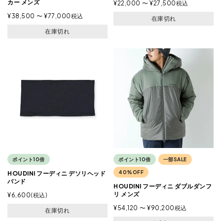
カー メンズ
¥
22,000
〜
¥
27,500
税込
¥
38,500
〜
¥
77,000
税込
在庫切れ
在庫切れ
ポイント10倍
ポイント10倍
一部SALE
40%OFF
HOUDINI フーディニ デソリヘッド
バンド
HOUDINI フーディニ ダブルダンフ
リ メンズ
¥
6,600
税込
¥
54,120
〜
¥
90,200
税込
在庫切れ