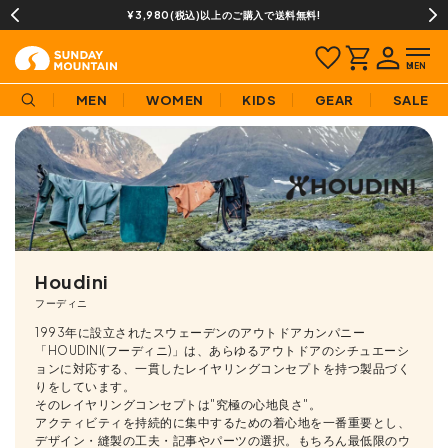
¥3,980(税込)以上のご購入で送料無料!
MEN
WOMEN
KIDS
GEAR
SALE
Houdini
フーディニ
1993年に設立されたスウェーデンのアウトドアカンパニー
「HOUDINI(フーディニ)」は、あらゆるアウトドアのシチュエーシ
ョンに対応する、一貫したレイヤリングコンセプトを持つ製品づく
りをしています。
そのレイヤリングコンセプトは"究極の心地良さ"。
アクティビティを持続的に集中するための着心地を一番重要とし、
デザイン・縫製の工夫・記事やパーツの選択。もちろん最低限のウ