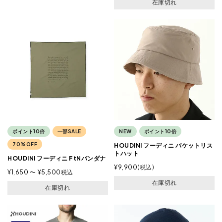
在庫切れ
ポイント10倍
一部SALE
NEW
ポイント10倍
70%OFF
HOUDINI フーディニ バケットリス
トハット
HOUDINI フーディニ FtNバンダナ
¥
9,900
税込
¥
1,650
〜
¥
5,500
税込
在庫切れ
在庫切れ