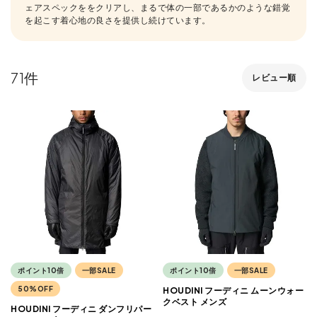
ェアスペックををクリアし、まるで体の一部であるかのような錯覚
を起こす着心地の良さを提供し続けています。
71
レビュー順
ポイント10倍
一部SALE
ポイント10倍
一部SALE
50%OFF
HOUDINI フーディニ ムーンウォー
クベスト メンズ
HOUDINI フーディニ ダンフリパー