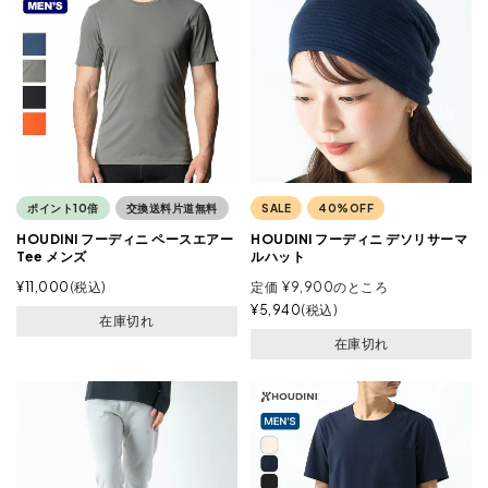
ポイント10倍
交換送料片道無料
SALE
40%OFF
HOUDINI フーディニ ペースエアー
HOUDINI フーディニ デソリサーマ
Tee メンズ
ルハット
¥
11,000
税込
定価
¥
9,900
のところ
¥
5,940
税込
在庫切れ
在庫切れ