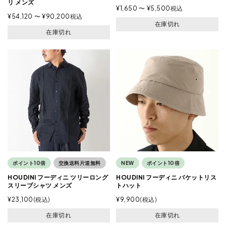
リ メンズ
¥
1,650
〜
¥
5,500
税込
¥
54,120
〜
¥
90,200
税込
在庫切れ
在庫切れ
ポイント10倍
交換送料片道無料
NEW
ポイント10倍
HOUDINI フーディニ ツリーロング
HOUDINI フーディニ バケットリス
スリーブシャツ メンズ
トハット
¥
23,100
税込
¥
9,900
税込
在庫切れ
在庫切れ