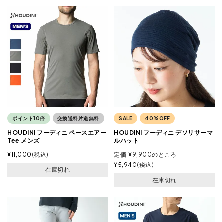
ポイント10倍
交換送料片道無料
SALE
40%OFF
HOUDINI フーディニ ペースエアー
HOUDINI フーディニ デソリサーマ
Tee メンズ
ルハット
¥
11,000
税込
定価
¥
9,900
のところ
¥
5,940
税込
在庫切れ
在庫切れ