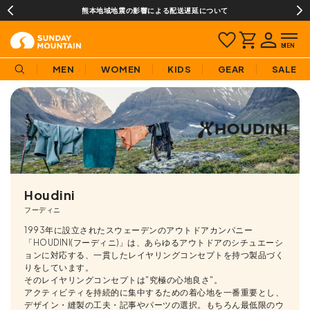
熊本地域地震の影響による配送遅延について
MEN
WOMEN
KIDS
GEAR
SALE
Houdini
フーディニ
1993年に設立されたスウェーデンのアウトドアカンパニー
「HOUDINI(フーディニ)」は、あらゆるアウトドアのシチュエーシ
ョンに対応する、一貫したレイヤリングコンセプトを持つ製品づく
りをしています。
そのレイヤリングコンセプトは"究極の心地良さ"。
アクティビティを持続的に集中するための着心地を一番重要とし、
デザイン・縫製の工夫・記事やパーツの選択。もちろん最低限のウ