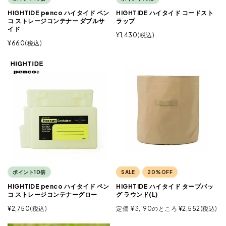
HIGHTIDE penco ハイタイド ペン
HIGHTIDE ハイタイド コードスト
コ ストレージコンテナー ダブルサ
ラップ
イド
¥
1,430
税込
¥
660
税込
ポイント10倍
SALE
20%OFF
HIGHTIDE penco ハイタイド ペン
HIGHTIDE ハイタイド タープバッ
コ ストレージコンテナーグロー
グ ラウンド(L)
¥
2,750
税込
定価
¥
3,190
のところ
¥
2,552
税込