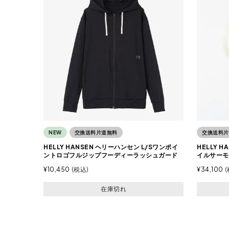
NEW
交換送料片道無料
交換送料片
HELLY HANSEN ヘリーハンセン L/Sワンポイ
HELLY 
ントロゴフルジップフーディーラッシュガード
イルサーモ
¥
10,450
税込
¥
34,100
在庫切れ