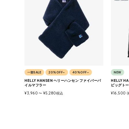
一部SALE
20%OFF~
40%OFF~
NEW
HELLY HANSEN ヘリーハンセン ファイバーパ
HELLY 
イルマフラー
ビッグトー
¥
3,960
〜
¥
5,280
税込
¥
16,500