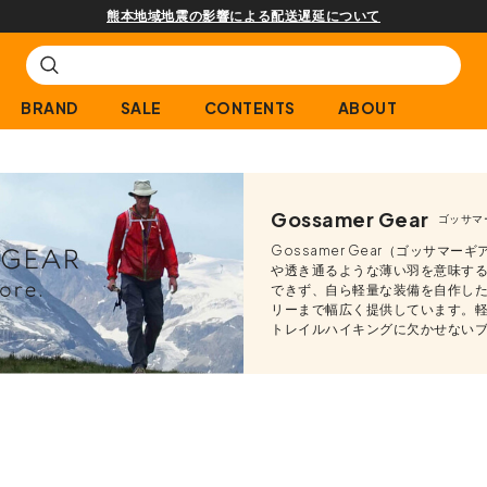
熊本地域地震の影響による配送遅延について
BRAND
SALE
CONTENTS
ABOUT
Gossamer Gear
ゴッサマ
Gossamer Gear（ゴッサマ
や透き通るような薄い羽を意味す
できず、自ら軽量な装備を自作し
リーまで幅広く提供しています。
トレイルハイキングに欠かせない