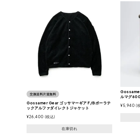
Gossam
交換送料片道無料
ルマグ60
Gossamer Gear ゴッサマーギア F/Bポーラテ
¥
5,940
ックアルファダイレクトジャケット
¥
26,400
税込
在庫切れ