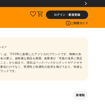
ログイン・新規登録
ご利用ガイド
ーギア
ーギア）は、1998年に創業したアメリカのブランドです。蜘蛛の糸
る名の通り、超軽量な製品を展開。創業者が「市販の道具に満足
たこと」から始まり、現在はバックパックからテントやアクセサ
軽量化だけでなく、実用性と快適性の追求を掲げており、快適な
ブランドです。
新着順