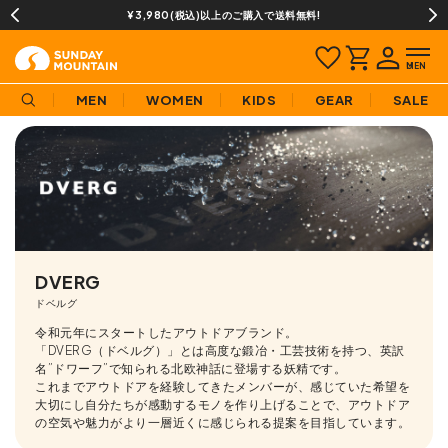
¥3,980(税込)以上のご購入で送料無料!
MEN
WOMEN
KIDS
GEAR
SALE
DVERG
ドベルグ
令和元年にスタートしたアウトドアブランド。
「DVERG（ドベルグ）」とは高度な鍛冶・工芸技術を持つ、英訳
名”ドワーフ”で知られる北欧神話に登場する妖精です。
これまでアウトドアを経験してきたメンバーが、感じていた希望を
大切にし自分たちが感動するモノを作り上げることで、アウトドア
の空気や魅力がより一層近くに感じられる提案を目指しています。