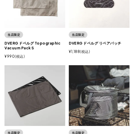
当店限定
当店限定
DVERG ドベルグ Topographic
DVERG ドベルグ リペアパッチ
Vacuum Pack S
¥
1,188
税込
¥
990
税込
当店限定
当店限定