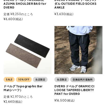
AZUMA SHOULDER BAG for
ダル OUTSIDE FIELD SOCKS
DVERG
ANKLE
定価
¥
8,250
のところ
¥
3,630
税込
¥
6,600
税込
SALE
10%OFF
当店限定
当店限定
交換送料片道無料
ドベルグ Topographic Bar
DVERG ドベルグ GRAMICCI
Mat(ハーフ）
LOOSE TAPERED LIBERTY
PANT for DVERG
定価
¥
2,970
のところ
¥
16,500
税込
¥
2,640
税込