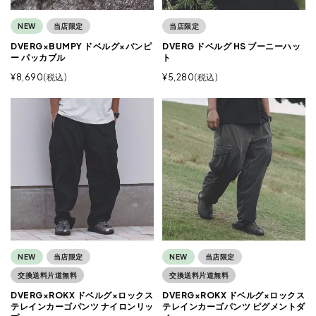
NEW
当店限定
当店限定
DVERG×BUMPY ドベルグ×バンピ
DVERG ドベルグ HS ブーニーハッ
ー パッカブル
ト
¥
8,690
税込
¥
5,280
税込
NEW
当店限定
NEW
当店限定
交換送料片道無料
交換送料片道無料
DVERG×ROKX ドベルグ×ロックス
DVERG×ROKX ドベルグ×ロックス
テレインカーゴパンツ ナイロンリッ
テレインカーゴパンツ ピグメントダ