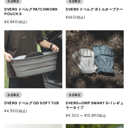
当店限定
当店限定
DVERG ドベルグ PATCHWORK
DVERG ドベルグ ボトルオープナー
POUCH S
¥
660
税込
¥
4,840
税込
当店限定
当店限定
DVERG ドベルグ OD SOFT TUB
DVERG×GRIP SWANY G-1 レギュ
ラータイプ
¥
4,950
税込
¥
9,350
〜
¥
10,890
税込