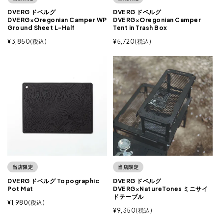
DVERG ドベルグ
DVERG ドベルグ
DVERG×Oregonian Camper WP
DVERG×Oregonian Camper
Ground Sheet L-Half
Tent in Trash Box
¥
3,850
税込
¥
5,720
税込
当店限定
当店限定
DVERG ドベルグ Topographic
DVERG ドベルグ
Pot Mat
DVERG×NatureTones ミニサイ
ドテーブル
¥
1,980
税込
¥
9,350
税込