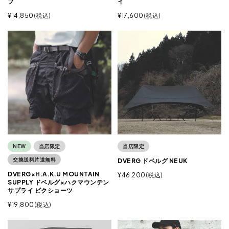
プ
イ
¥
14,850
税込
¥
17,600
税込
NEW
当店限定
当店限定
交換送料片道無料
DVERG ドベルグ NEUK
DVERG×H.A.K.U MOUNTAIN
¥
46,200
税込
SUPPLY ドベルグ×ハクマウンテン
サプライ ビクショーツ
¥
19,800
税込