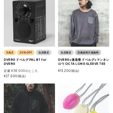
SALE
20%OFF
当店限定
当店限定
交換送料片道無料
DVERG ドベルグ PAL BT for
DVERG×迷迭香 ドベルグ×マンネン
DVERG
ロウ OCTA LONG SLEEVE TEE
定価
¥
38,500
のところ
¥
13,200
税込
¥
27,500
税込