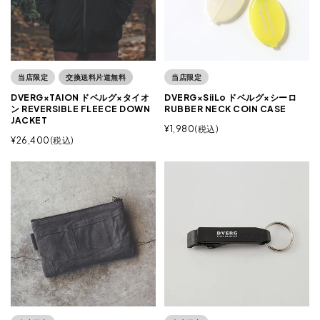
当店限定
交換送料片道無料
当店限定
DVERG×TAION ドベルグ×タイオ
DVERG×SiiLo ドベルグ×シーロ
ン REVERSIBLE FLEECE DOWN
RUBBER NECK COIN CASE
JACKET
¥
1,980
税込
¥
26,400
税込