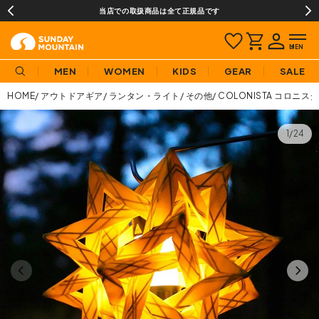
当店での取扱商品は全て正規品です
MEN
WOMEN
KIDS
GEAR
SALE
HOME
アウトドアギア
ランタン・ライト
その他
COLONISTA コロニス
1/24