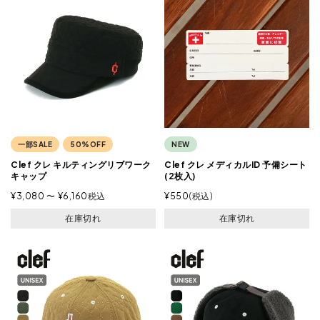
一部SALE
50%OFF
NEW
Clef クレ キルティングリブワーク
Clef クレ メディカルID 予備シート
キャップ
(2枚入)
¥
3,080
〜
¥
6,160
税込
¥
550
税込
在庫切れ
在庫切れ