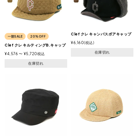
Clef クレ キャンパスボアキャップ
一部SALE
20%OFF
¥
6,160
税込
Clef クレ キルティングB.キャップ
在庫切れ
¥
4,576
〜
¥
5,720
税込
在庫切れ