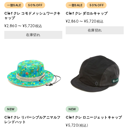
一部SALE
50%OFF
一部SALE
50%OFF
Clef クレ コモドメッシュワークキ
Clef クレ ダロルキャップ
ャップ
¥
2,860
〜
¥
5,720
税込
¥
2,860
〜
¥
5,720
税込
在庫切れ
在庫切れ
NEW
NEW
Clef クレ リバーシブルアニマルフ
Clef クレ ロニージェットキャップ
レンドハット
¥
5,720
税込