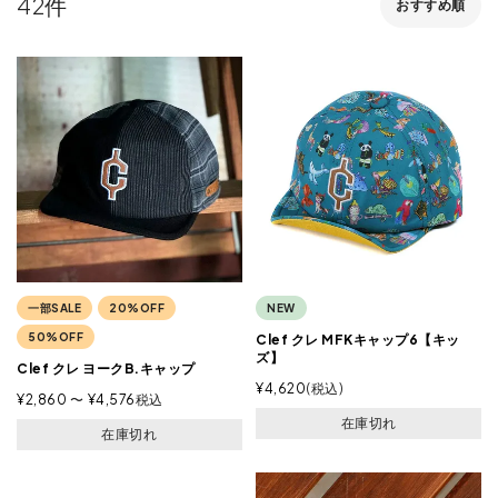
42
おすすめ順
一部SALE
20%OFF
NEW
50%OFF
Clef クレ MFKキャップ6【キッ
ズ】
Clef クレ ヨークB.キャップ
¥
4,620
税込
¥
2,860
〜
¥
4,576
税込
在庫切れ
在庫切れ