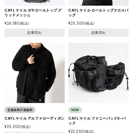
CAYL ケイル ガヤロールトップ グ
CAYL ケイル ロールトップクロスバ
リッドメッシュ
ッグ
¥
26,180
税込
¥
25,300
税込
在庫切れ
在庫切れ
交換送料片道無料
NEW
CAYL ケイル アルファカーディガン
CAYL ケイル ファニーパックX-パ
ック
¥
25,300
税込
¥
22,550
税込