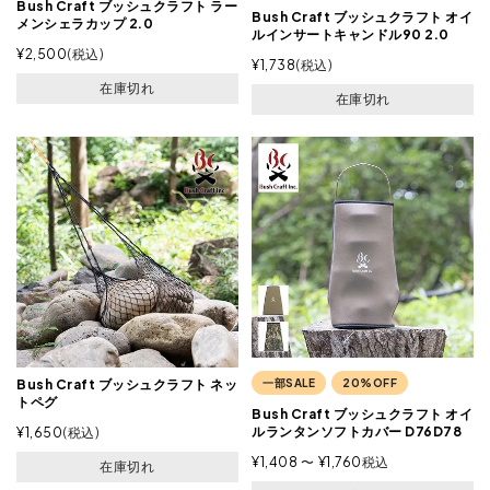
Bush Craft ブッシュクラフト ラー
Bush Craft ブッシュクラフト オイ
メンシェラカップ 2.0
ルインサートキャンドル90 2.0
¥
2,500
税込
¥
1,738
税込
在庫切れ
在庫切れ
一部SALE
20%OFF
Bush Craft ブッシュクラフト ネッ
トペグ
Bush Craft ブッシュクラフト オイ
ルランタンソフトカバー D76D78
¥
1,650
税込
¥
1,408
〜
¥
1,760
税込
在庫切れ