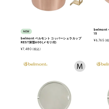
belmon
NEW
15
belmont ベルモント コッパーシェラカップ
¥
6,765
税
REST深型600(メモリ付)
¥
7,480
税込