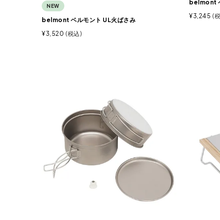
belmon
NEW
¥
3,245
belmont ベルモント UL火ばさみ
¥
3,520
税込