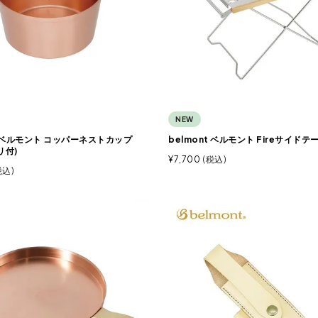
NEW
t ベルモント コッパーネストカップ
belmont ベルモント Fireサイドテ
リ付)
¥
7,700
税込
税込