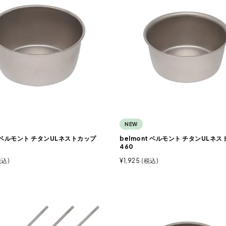
NEW
t ベルモント チタンULネストカップ
belmont ベルモント チタンULネ
460
税込
¥
1,925
税込