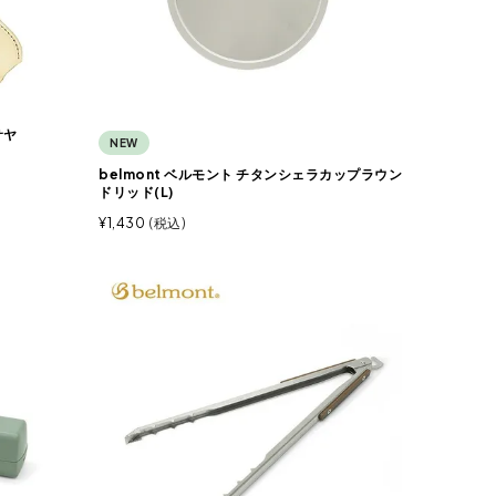
サヤ
NEW
belmont ベルモント チタンシェラカップラウン
ドリッド(L)
¥
1,430
税込