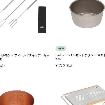
NEW
nt ベルモント フィールドスキュアーセッ
belmont ベルモント チタンULネ
)
350
税込
¥
1,760
税込