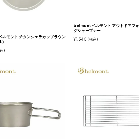
belmont ベルモント アウトドアフ
グシャープナー
nt ベルモント チタンシェラカップラウン
¥
1,540
税込
L)
込