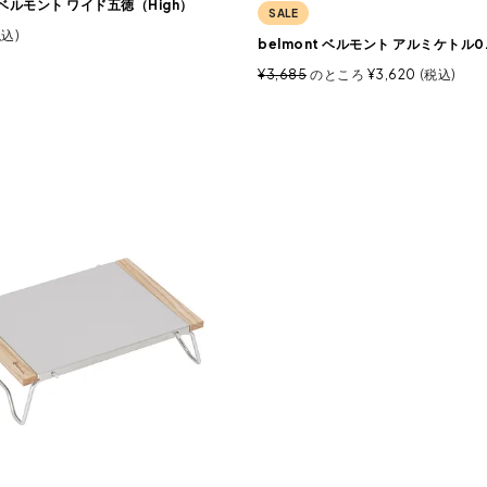
t ベルモント ワイド五徳（High）
SALE
税込
belmont ベルモント アルミケトル0.
¥
3,685
のところ
¥
3,620
税込