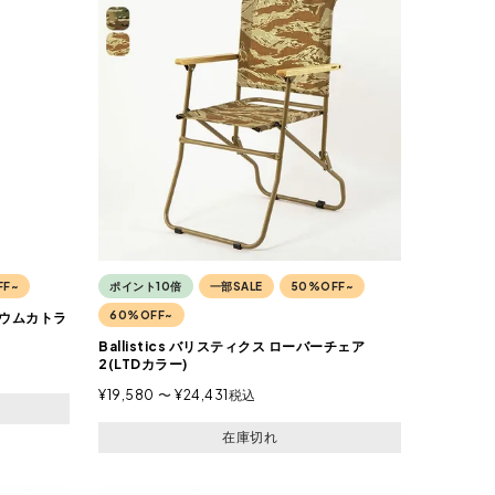
FF~
ポイント10倍
一部SALE
50%OFF~
60%OFF~
タニウムカトラ
Ballistics バリスティクス ローバーチェア
2(LTDカラー)
¥
19,580
〜
¥
24,431
税込
在庫切れ