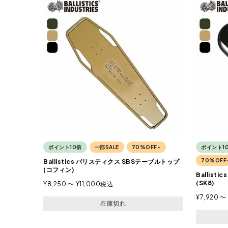
ポイント10倍
一部SALE
70%OFF~
ポイント1
70%OFF
Ballistics バリスティクス SBSテーブルトップ
(コフィン)
Ballis
(SK8)
¥
8,250
〜
¥
11,000
税込
¥
7,920
〜
在庫切れ