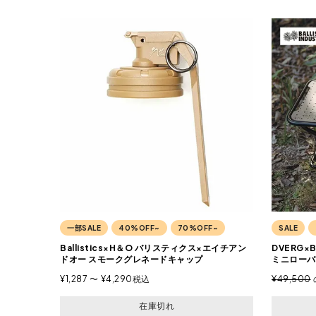
一部SALE
40%OFF~
70%OFF~
SALE
Ballistics×H＆O バリスティクス×エイチアン
DVERG×
ドオー スモークグレネードキャップ
ミニローバ
¥
1,287
〜
¥
4,290
税込
¥
49,500
在庫切れ