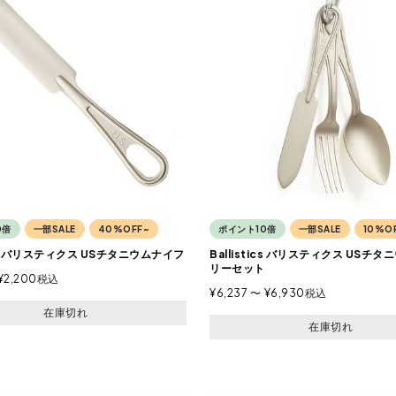
0倍
一部SALE
40%OFF~
ポイント10倍
一部SALE
10%O
tics バリスティクス USチタニウムナイフ
Ballistics バリスティクス USチ
リーセット
¥
2,200
税込
¥
6,237
〜
¥
6,930
税込
在庫切れ
在庫切れ