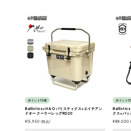
ポイント10倍
ポイント1
Ballistics×H＆O バリスティクス×エイチアン
Ballist
ドオー クーラーレッグRD20
クス×バッ
¥
15,950
税込
¥
88,000