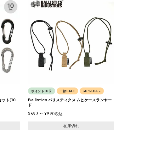
ポイント10倍
一部SALE
30%OFF~
セット(10
Ballistics バリスティクス ムヒケースランヤー
ド
¥
693
〜
¥
990
税込
在庫切れ