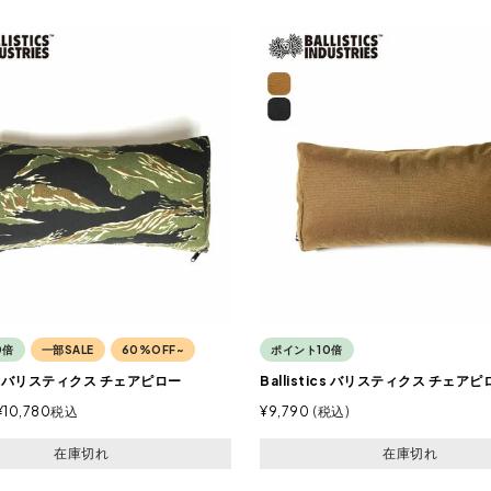
0倍
一部SALE
60%OFF~
ポイント10倍
tics バリスティクス チェアピロー
Ballistics バリスティクス チェアピ
¥
10,780
税込
¥
9,790
税込
在庫切れ
在庫切れ