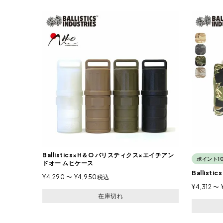
Ballistics×H＆O バリスティクス×エイチアン
ポイント1
ドオー ムヒケース
Ballis
¥
4,290
〜
¥
4,950
税込
¥
4,312
〜
在庫切れ