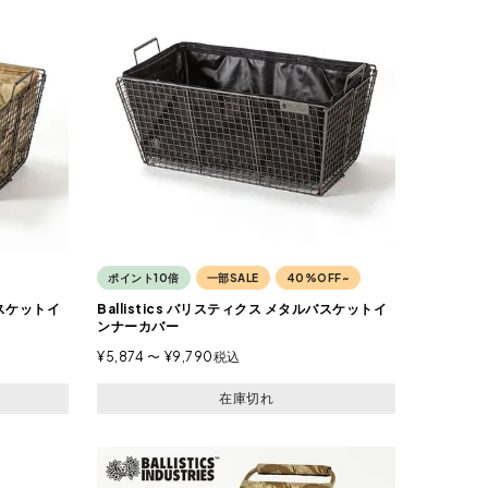
ポイント10倍
一部SALE
40%OFF~
バスケットイ
Ballistics バリスティクス メタルバスケットイ
ンナーカバー
¥
5,874
〜
¥
9,790
税込
在庫切れ