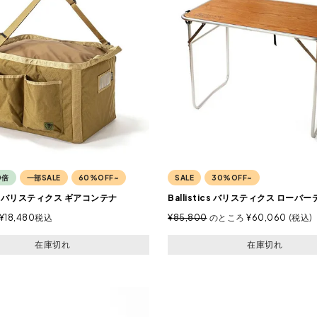
0倍
一部SALE
60%OFF~
SALE
30%OFF~
tics バリスティクス ギアコンテナ
Ballistics バリスティクス ローバ
¥
18,480
税込
¥
85,800
のところ
¥
60,060
税込
在庫切れ
在庫切れ