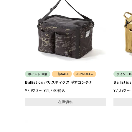
ポイント10倍
一部SALE
60%OFF~
ポイント1
Ballistics バリスティクス ギアコンテナ
Ballis
¥
7,920
〜
¥
21,780
税込
¥
7,392
〜
在庫切れ