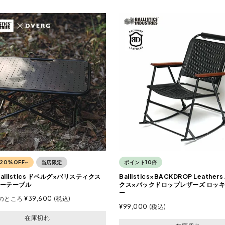
20%OFF~
当店限定
ポイント10倍
Ballistics ドベルグ×バリスティクス
Ballistics×BACKDROP Leathe
ーテーブル
クス×バックドロップレザーズ ロッ
ー
のところ
¥
39,600
税込
¥
99,000
税込
在庫切れ