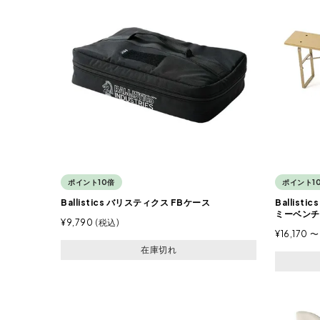
ポイント10倍
ポイント1
Ballistics バリスティクス FBケース
Ballis
ミーベンチ
¥
9,790
税込
¥
16,170
〜
在庫切れ