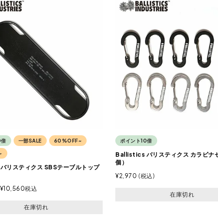
0倍
一部SALE
60%OFF~
ポイント10倍
~
Ballistics バリスティクス カラビナ
個）
tics バリスティクス SBSテーブルトップ
¥
2,970
税込
¥
10,560
税込
在庫切れ
在庫切れ