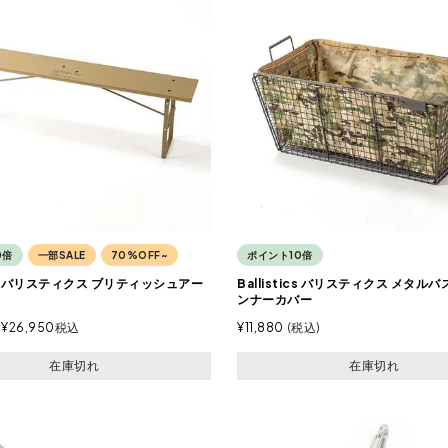
0倍
一部SALE
70%OFF~
ポイント10倍
tics バリスティクス ブリティッシュアー
Ballistics バリスティクス メタル
ンナーカバー
¥
26,950
税込
¥
11,880
税込
在庫切れ
在庫切れ