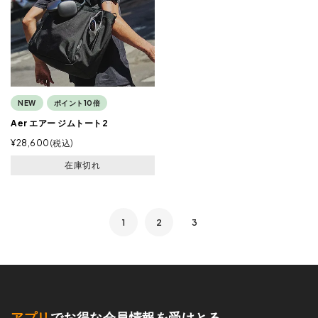
NEW
ポイント10倍
Aer エアー ジムトート2
¥
28,600
税込
在庫切れ
1
2
3
アプリ
でお得な会員情報を受けとる