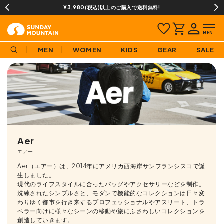
¥3,980(税込)以上のご購入で送料無料!
MEN
WOMEN
KIDS
GEAR
SALE
Aer
エアー
Aer（エアー）は、2014年にアメリカ西海岸サンフランシスコで誕
生しました。
現代のライフスタイルに合ったバッグやアクセサリーなどを制作。
洗練されたシンプルさと、モダンで機能的なコレクションは日々変
わりゆく都市を行き来するプロフェッショナルやアスリート、トラ
ベラー向けに様々なシーンの移動や旅にふさわしいコレクションを
創造していきます。